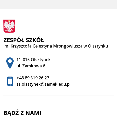
ZESPÓŁ SZKÓŁ
im. Krzysztofa Celestyna Mrongowiusza w Olsztynku
Adres pocztowy:
11-015 Olsztynek
ul. Zamkowa 6
+48 89 519 26 27
zs.olsztynek@zamek.edu.pl
BĄDŹ Z NAMI