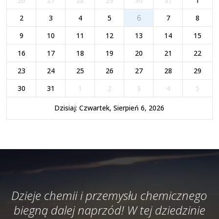
26
27
28
29
30
31
1
2
3
4
5
6
7
8
9
10
11
12
13
14
15
16
17
18
19
20
21
22
23
24
25
26
27
28
29
30
31
1
2
3
4
5
Dzisiaj: Czwartek, Sierpień 6, 2026
Dzieje chemii i przemysłu chemicznego
biegną dalej naprzód! W tej dziedzinie