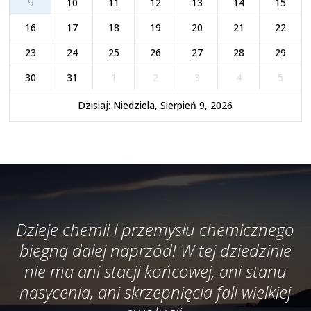
9
10
11
12
13
14
15
16
17
18
19
20
21
22
23
24
25
26
27
28
29
30
31
1
2
3
4
5
Dzisiaj: Niedziela, Sierpień 9, 2026
Dzieje chemii i przemysłu chemicznego
biegną dalej naprzód! W tej dziedzinie
nie ma ani stacji końcowej, ani stanu
nasycenia, ani skrzepnięcia fali wielkiej