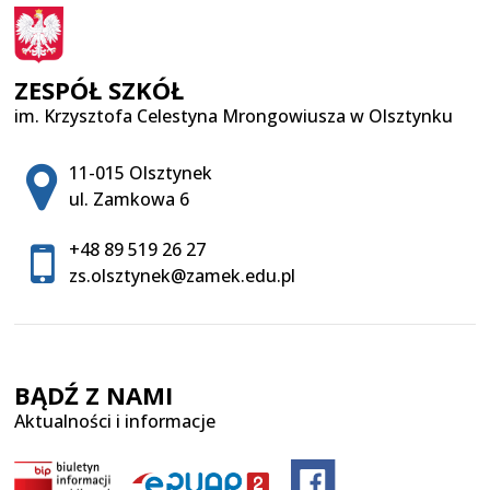
ZESPÓŁ SZKÓŁ
im. Krzysztofa Celestyna Mrongowiusza w Olsztynku
Adres pocztowy:
11-015 Olsztynek
ul. Zamkowa 6
+48 89 519 26 27
zs.olsztynek@zamek.edu.pl
BĄDŹ Z NAMI
Aktualności i informacje