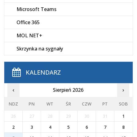
Microsoft Teams
Office 365
MOL NET+
Skrzynka na sygnały
KALENDARZ
Sierpień 2026
‹
›
NDZ
PN
WT
ŚR
CZW
PT
SOB
26
27
28
29
30
31
1
2
3
4
5
6
7
8