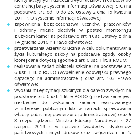
centralnej bazy Systemu Informacji Oświatowej (SIO) na
podstawie art. od 10 do 25, Ustawy z dnia 15 kwietnia
2011 r. O systemie informacji oświatowej;
zapewnienia bezpieczeństwa uczniów, pracowników
i ochrony mienia placówki w postaci monitoringu
z użyciem kamer na podstawie art. 108a Ustawy z dnia
14 grudnia 2016 r. Prawo oświatowe;
przetwarzania wizerunku ucznia w celu dokumentowania
życia kulturalnego szkoły na podstawie zgody osoby
której dane dotyczą zgodnie z art. 6 ust. 1 lit. a RODO;
realizowania zadań biblioteki szkolnej na podstawie art.
6 ust. 1 lit. c RODO (wypełnienie obowiązku prawnego
ciążącego na administratorze ) oraz art. 103 Prawo
oświatowe;
wydania mLegitymacji szkolnych dla danych zwykłych na
podstawie art. 6 ust. 1 lit. e RODO (przetwarzanie jest
niezbędne do wykonania zadania realizowanego
w interesie publicznym lub w ramach sprawowania
władzy publicznej powierzonej administratorowi) oraz §
3 rozporządzenia Ministra Edukacji Narodowej z 27
sierpnia 2019 r. w sprawie świadectw, dyplomów
państwowych i innych druków oraz załącznikiem nr 4,