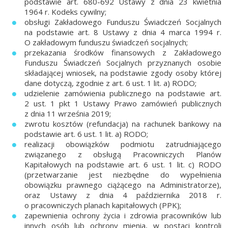
podstawie art. 680-692 Ustawy z dnia 23 kwietnia
1964 r. Kodeks cywilny;
obsługi Zakładowego Funduszu Świadczeń Socjalnych
na podstawie art. 8 Ustawy z dnia 4 marca 1994 r.
O zakładowym funduszu świadczeń socjalnych;
przekazania środków finansowych z Zakładowego
Funduszu Świadczeń Socjalnych przyznanych osobie
składającej wniosek, na podstawie zgody osoby której
dane dotyczą, zgodnie z art. 6 ust. 1 lit. a) RODO;
udzielenie zamówienia publicznego na podstawie art.
2 ust. 1 pkt 1 Ustawy Prawo zamówień publicznych
z dnia 11 września 2019;
zwrotu kosztów (refundacja) na rachunek bankowy na
podstawie art. 6 ust. 1 lit. a) RODO;
realizacji obowiązków podmiotu zatrudniającego
związanego z obsługą Pracowniczych Planów
Kapitałowych na podstawie art. 6 ust. 1 lit. c) RODO
(przetwarzanie jest niezbędne do wypełnienia
obowiązku prawnego ciążącego na Administratorze),
oraz Ustawy z dnia 4 października 2018 r.
o pracowniczych planach kapitałowych (PPK);
zapewnienia ochrony życia i zdrowia pracowników lub
innych osób lub ochrony mienia, w postaci kontroli