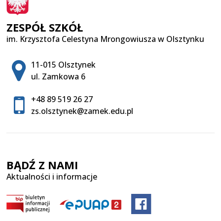
ZESPÓŁ SZKÓŁ
im. Krzysztofa Celestyna Mrongowiusza w Olsztynku
Adres pocztowy:
11-015 Olsztynek
ul. Zamkowa 6
+48 89 519 26 27
zs.olsztynek@zamek.edu.pl
BĄDŹ Z NAMI
Aktualności i informacje