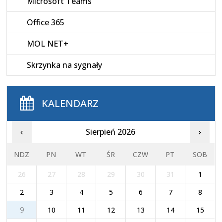
Microsoft Teams
Office 365
MOL NET+
Skrzynka na sygnały
KALENDARZ
Sierpień 2026
‹
›
NDZ
PN
WT
ŚR
CZW
PT
SOB
26
27
28
29
30
31
1
2
3
4
5
6
7
8
9
10
11
12
13
14
15