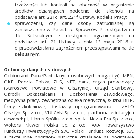
trzeźwości lub kontroli na obecność w organizmie
środków działających podobnie do alkoholu na
podstawie art. 221c–art. 221f Ustawy Kodeks Pracy;
sprawdzeniu, czy dane osoby zatrudnianej są
zamieszczone w Rejestrze Sprawców Przestępstw na
Tle Seksualnym z dostępem ograniczonym na
podstawie art. 21 Ustawy z dnia 13 maja 2016 r.
o przeciwdziałaniu zagrożeniom przestępstwami na tle
seksualnym.
Odbiorcy danych osobowych
Odbiorcami Pana/Pani danych osobowych mogą być: MEN,
OKE, Poczta Polska, ZUS, NFZ, bank, organ prowadzący
(Starostwo Powiatowe w Olsztynie), Urząd Skarbowy,
Ośrodki Dokształcania i Doskonalenia Zawodowego,
medycyna pracy, zewnętrzna opieka medyczna, służba BHP,
firmy szkoleniowe, dostawcy oprogramowania – ZETO
Olsztyn Sp. z o.o, VULCAN Sp. z o.o., platforma edukacyjna
dzwonek.pl, Librus Spółka z o.o. sp. k., Nowa Era Sp. z o.o.,
Wolters Kluwer Polska Sp. z o.o., AXA Towarzystwo
Funduszy Inwestycyjnych S.A., Polski Fundusz Rozwoju S.A,
a także inne podmioty publiczne działające na podstawie