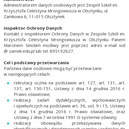
Administratorem danych osobowych jest Zespół Szkół im.
Krzysztofa Celestyna Mrongowiusza w Olsztynku, ul.
Zamkowa 6, 11-015 Olsztynek.
Inspektor Ochrony Danych
Kontakt z Inspektorem Ochrony Danych w Zespole Szkół im.
Krzysztofa Celestyna Mrongowiusza w Olsztynku Panem
Marcinem Sinickim możliwy jest poprzez adres e-mail iod
@ zamek.edu.pl lub tel. 895192627.
Cel i podstawy przetwarzania
Państwa dane osobowe mogą być przetwarzane
w następujących celach:
rekrutacji ucznia na podstawie art. 127, art. 131, art.
137, art. 150-151, Ustawy z dnia 14 grudnia 2016 r.
Prawo oświatowe;
realizacji zadań dydaktycznych, wychowawczych
i opiekuńczych na podstawie art. 36, ust. 9 i 15, Ustawy
z dnia 14 grudnia 2016 r. Prawo oświatowe, oraz
Ustawy z dnia 7 września 1991 O systemie oświaty;
realizacji obowiązku przekazywania danych
identyfikacyjnych i dziedzinowych uczniów i rodziców do