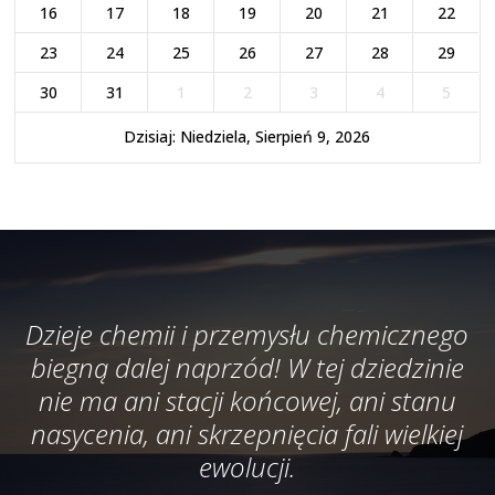
16
17
18
19
20
21
22
23
24
25
26
27
28
29
30
31
1
2
3
4
5
Dzisiaj: Niedziela, Sierpień 9, 2026
Dzieje chemii i przemysłu chemicznego
biegną dalej naprzód! W tej dziedzinie
nie ma ani stacji końcowej, ani stanu
nasycenia, ani skrzepnięcia fali wielkiej
ewolucji.