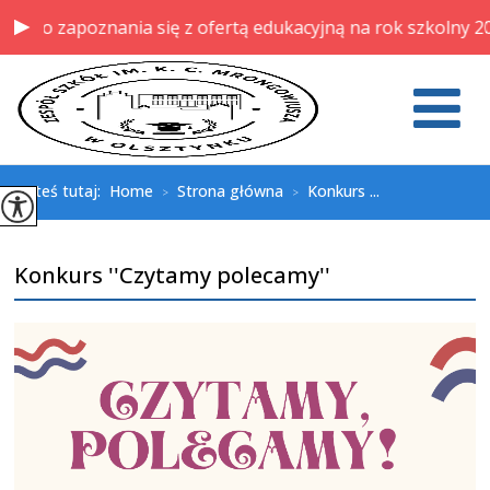
do zapoznania się z ofertą edukacyjną na rok szkolny 202
Jesteś tutaj:
Home
Strona główna
Konkurs ...
>
>
Konkurs ''Czytamy polecamy''