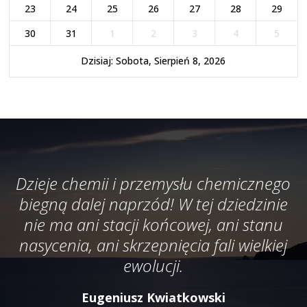
23
24
25
26
27
28
29
30
31
1
2
3
4
5
Dzisiaj: Sobota, Sierpień 8, 2026
Dzieje chemii i przemysłu chemicznego
biegną dalej naprzód! W tej dziedzinie
nie ma ani stacji końcowej, ani stanu
nasycenia, ani skrzepnięcia fali wielkiej
ewolucji.
Eugeniusz Kwiatkowski