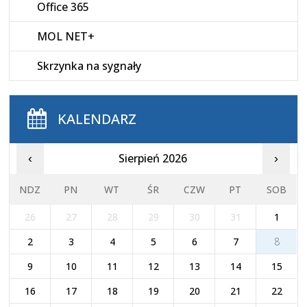
Office 365
MOL NET+
Skrzynka na sygnały
KALENDARZ
Sierpień 2026
‹
›
NDZ
PN
WT
ŚR
CZW
PT
SOB
26
27
28
29
30
31
1
2
3
4
5
6
7
8
9
10
11
12
13
14
15
16
17
18
19
20
21
22