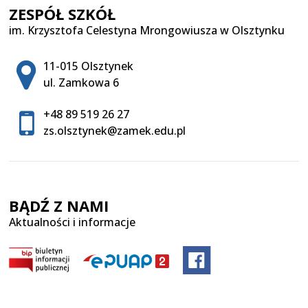
ZESPÓŁ SZKÓŁ
im. Krzysztofa Celestyna Mrongowiusza w Olsztynku
Adres pocztowy:
11-015 Olsztynek
ul. Zamkowa 6
+48 89 519 26 27
zs.olsztynek@zamek.edu.pl
BĄDŹ Z NAMI
Aktualności i informacje