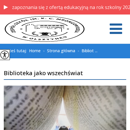
zapoznania się z ofertą edukacyjną na rok szkolny 2026/20
Jesteś tutaj:
Home
Strona główna
Bibliot ...
>
>
Biblioteka jako wszechświat