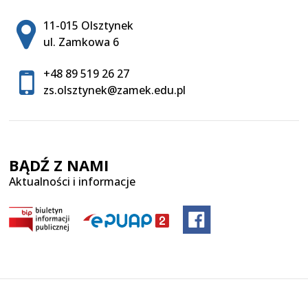
Adres pocztowy:
11-015 Olsztynek
ul. Zamkowa 6
+48 89 519 26 27
zs.olsztynek@zamek.edu.pl
BĄDŹ Z NAMI
Aktualności i informacje