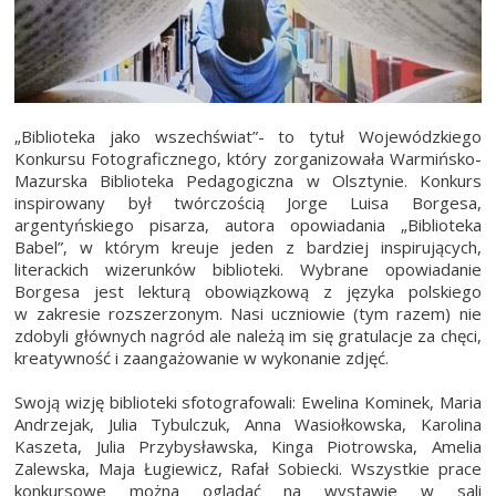
„Biblioteka jako wszechświat”- to tytuł Wojewódzkiego
Konkursu Fotograficznego, który zorganizowała Warmińsko-
Mazurska Biblioteka Pedagogiczna w Olsztynie. Konkurs
inspirowany był twórczością Jorge Luisa Borgesa,
argentyńskiego pisarza, autora opowiadania „Biblioteka
Babel”, w którym kreuje jeden z bardziej inspirujących,
literackich wizerunków biblioteki. Wybrane opowiadanie
Borgesa jest lekturą obowiązkową z języka polskiego
w zakresie rozszerzonym. Nasi uczniowie (tym razem) nie
zdobyli głównych nagród ale należą im się gratulacje za chęci,
kreatywność i zaangażowanie w wykonanie zdjęć.
Swoją wizję biblioteki sfotografowali: Ewelina Kominek, Maria
Andrzejak, Julia Tybulczuk, Anna Wasiołkowska, Karolina
Kaszeta, Julia Przybysławska, Kinga Piotrowska, Amelia
Zalewska, Maja Ługiewicz, Rafał Sobiecki. Wszystkie prace
konkursowe można oglądać na wystawie w sali