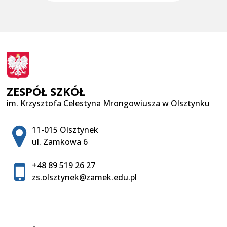
ZESPÓŁ SZKÓŁ
im. Krzysztofa Celestyna Mrongowiusza w Olsztynku
Adres pocztowy:
11-015 Olsztynek
ul. Zamkowa 6
+48 89 519 26 27
zs.olsztynek@zamek.edu.pl