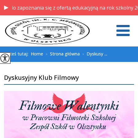
do zapoznania się z ofertą edukacyjną na rok szkolny 202
Jesteś tutaj:
Home
Strona główna
Dyskusy ...
>
>
Dyskusyjny Klub Filmowy