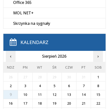
Office 365
MOL NET+
Skrzynka na sygnały
KALENDARZ
Sierpień 2026
‹
›
NDZ
PN
WT
ŚR
CZW
PT
SOB
26
27
28
29
30
31
1
2
3
4
5
6
7
8
9
10
11
12
13
14
15
16
17
18
19
20
21
22