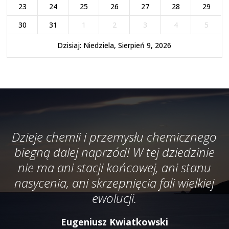
23
24
25
26
27
28
29
30
31
1
2
3
4
5
Dzisiaj: Niedziela, Sierpień 9, 2026
Dzieje chemii i przemysłu chemicznego
biegną dalej naprzód! W tej dziedzinie
nie ma ani stacji końcowej, ani stanu
nasycenia, ani skrzepnięcia fali wielkiej
ewolucji.
Eugeniusz Kwiatkowski