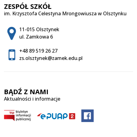
ZESPÓŁ SZKÓŁ
im. Krzysztofa Celestyna Mrongowiusza w Olsztynku
Adres pocztowy:
11-015 Olsztynek
ul. Zamkowa 6
+48 89 519 26 27
zs.olsztynek@zamek.edu.pl
BĄDŹ Z NAMI
Aktualności i informacje