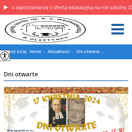
do zapoznania się z ofertą edukacyjną na rok szkolny 202
Jesteś tutaj:
Home
Aktualności
Dni otwarte ...
>
>
Dni otwarte